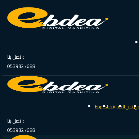
اتصل بنا:
0539327688
ن نحن
المدونة
English
اتصل بنا:
0539327688