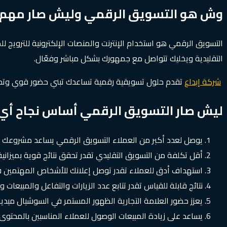
وش هو التسويق الرقمي وليش صار مهم ا
التسويق الرقمي هو استخدام الإنترنت والمنصات الإلكترونية للترويج
التقليدية ويخليك تتواصل مع جمهورك بشكل مباشر وفعّال.
شركة إبداع
تقدم حلول تسويقية رقمية تساعدك تبني حضور قوي وت
ليش صار التسويق الرقمي أساس نجاح أي
يوصل لعدد أكبر من العملاء التسويق الرقمي يساعد مشروعك 
أقل تكلفة من التسويق التقليدي تقدر تحقق نتائج قوية بميزانية م
استهداف أدق للعملاء تقدر توصل إعلانك للأشخاص المهتمين فعل
نتائج قابلة للقياس تقدر تتابع عدد الزيارات والتفاعل والمبيعا
يعزز حضور العلامة التجارية الظهور المستمر في السوشيال ميدي
يساعد على زيادة المبيعات الوصول للعملاء المناسبين بالمحتوى 