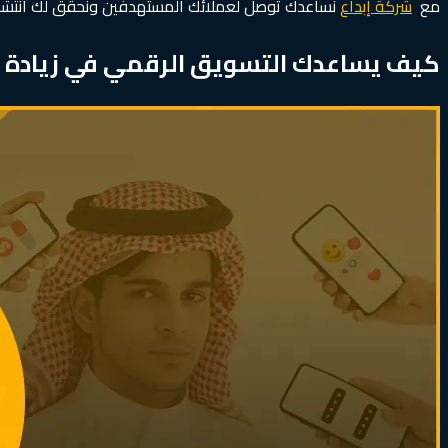
مع
شركة إبداع
نساعدك توصل لعملائك المستهدفين ونحقق لك انتشارً
كيف يساعدك التسويق الرقمي في زيادة ا