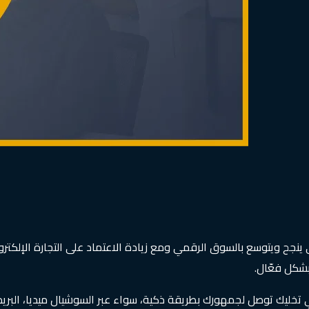
جح ويتوسع بالسوق الرقمي ومع زيادة الاعتماد على التجارة الإلكترون
بشكل فعّال.
 تخليك توصل لجمهورك بطريقة ذكية، سواء عبر السوشيال ميديا، البريد 