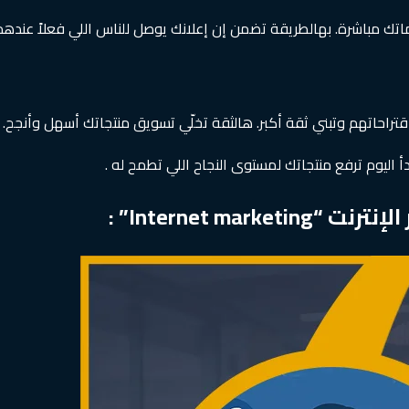
ك مباشرة. بهالطريقة تضمن إن إعلانك يوصل للناس اللي فعلاً عندهم 
تراحاتهم وتبني ثقة أكبر. هالثقة تخلّي تسويق منتجاتك أسهل وأنجح.
ليوم ترفع منتجاتك لمستوى النجاح اللي تطمح له .
Internet m” :