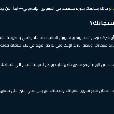
اع
جاهز يساعدك بخبرة متقدمة في التسويق الإلكتروني—ابدأ الآن 
منتجاتك؟
و شركة تبغى تنجح وتكبر. تسويق المنتجات ما عاد يكفي بالطريقة التقل
زيد مبيعاتك، وبرضو البريد الإلكتروني له دور مهم في بناء علاقات قوية
 من اليوم ترفع مشروعك وتخليه يوصل لمرحلة النجاح اللي تتمناها.
ود المكان تقدر تسوّق منتجاتك وخدماتك مو بس محلي حتى على مستوى