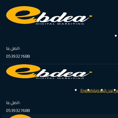
اتصل بنا:
0539327688
ن نحن
المدونة
English
اتصل بنا:
0539327688