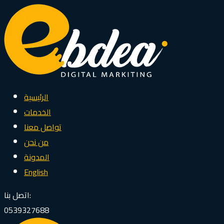
الرئيسية
الخدمات
تواصل معنا
من نحن
المدونة
English
اتصل بنا:
0539327688