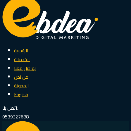
الرئيسية
الخدمات
تواصل معنا
من نحن
المدونة
English
اتصل بنا:
0539327688